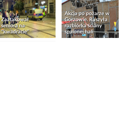
Akcja po pożarze w
Zaatakował
Gorzowie. Ruszyła
seniora na
rozbiórka ściany
"kwadracie"
spalonej hali