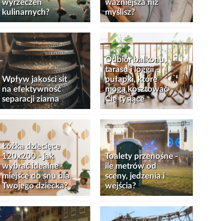
wyrzeczeń
ważniejsza niż
kulinarnych?
myślisz?
Odbiór balkonu,
tarasu i loggii -
Wpływ jakości sit
pułapki, które
na efektywność
mogą kosztować
separacji ziarna
Cię tysiące
Łóżka dziecięce
120x200 - jak
Toalety przenośne -
wybrać idealne
ile metrów od
miejsce do snu dla
sceny, jedzenia i
Twojego dziecka?
wejścia?