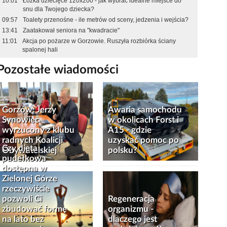
10:01
Łóżka dziecięce 120x200 - jak wybrać idealne miejsce do
snu dla Twojego dziecka?
09:57
Toalety przenośne - ile metrów od sceny, jedzenia i wejścia?
13:41
Zaatakował seniora na "kwadracie"
11:01
Akcja po pożarze w Gorzowie. Ruszyła rozbiórka ściany
spalonej hali
Pozostałe wiadomości
Gorzów: Jerzy
Awaria samochodu
Synowiec
w okolicach Forst i
wyrzucony z klubu
A15 - gdzie
radnych Koalicji
uzyskać pomoc po
Czy dieta
Obywatelskiej
polsku?
pudełkowa
dostępna w
Zielonej Górze
rzeczywiście
pozwoli Ci
Regeneracja
zbudować formę
organizmu -
na lato bez
dlaczego jest