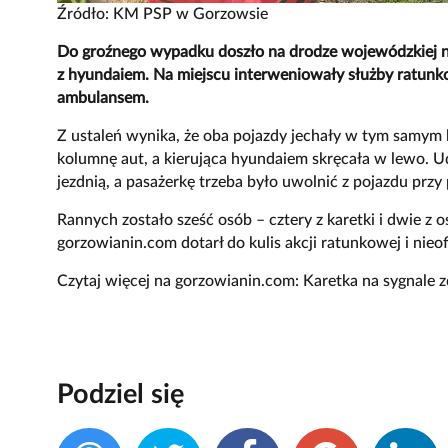
Źródło: KM PSP w Gorzowsie
Do groźnego wypadku doszło na drodze wojewódzkiej nr
z hyundaiem. Na miejscu interweniowały służby ratunko
ambulansem.
Z ustaleń wynika, że oba pojazdy jechały w tym samym 
kolumnę aut, a kierująca hyundaiem skręcała w lewo. U
jezdnią, a pasażerkę trzeba było uwolnić z pojazdu prz
Rannych zostało sześć osób – cztery z karetki i dwie z 
gorzowianin.com dotarł do kulis akcji ratunkowej i nieof
Czytaj więcej na gorzowianin.com:
Karetka na sygnale z
Podziel się