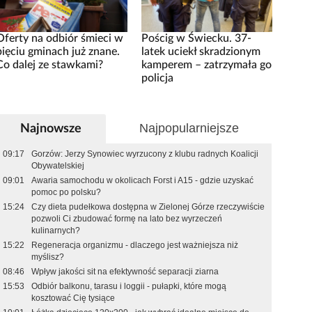
Oferty na odbiór śmieci w
Pościg w Świecku. 37-
pięciu gminach już znane.
latek uciekł skradzionym
Co dalej ze stawkami?
kamperem – zatrzymała go
policja
Najpopularniejsze
Najnowsze
09:17
Gorzów: Jerzy Synowiec wyrzucony z klubu radnych Koalicji
Obywatelskiej
09:01
Awaria samochodu w okolicach Forst i A15 - gdzie uzyskać
pomoc po polsku?
15:24
Czy dieta pudełkowa dostępna w Zielonej Górze rzeczywiście
pozwoli Ci zbudować formę na lato bez wyrzeczeń
kulinarnych?
15:22
Regeneracja organizmu - dlaczego jest ważniejsza niż
myślisz?
08:46
Wpływ jakości sit na efektywność separacji ziarna
15:53
Odbiór balkonu, tarasu i loggii - pułapki, które mogą
kosztować Cię tysiące