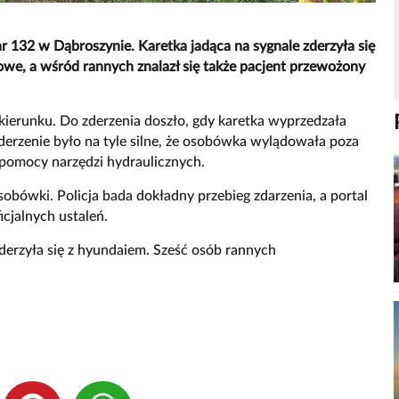
 132 w Dąbroszynie. Karetka jadąca na sygnale zderzyła się
we, a wśród rannych znalazł się także pacjent przewożony
kierunku. Do zderzenia doszło, gdy karetka wyprzedzała
derzenie było na tyle silne, że osobówka wylądowała poza
y pomocy narzędzi hydraulicznych.
osobówki. Policja bada dokładny przebieg zdarzenia, a portal
icjalnych ustaleń.
derzyła się z hyundaiem. Sześć osób rannych