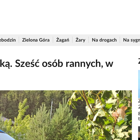
ebodzin
Zielona Góra
Żagań
Żary
Na drogach
Na sygn
ką. Sześć osób rannych, w