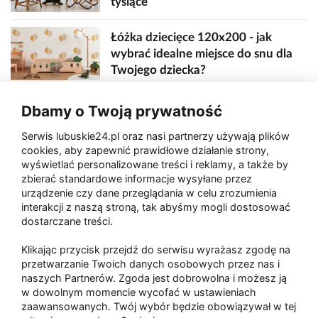
tysiące
Łóżka dziecięce 120x200 - jak
wybrać idealne miejsce do snu dla
Twojego dziecka?
Dbamy o Twoją prywatność
Toalety przenośne - ile metrów od
sceny, jedzenia i wejścia?
Serwis lubuskie24.pl oraz nasi partnerzy używają plików
cookies, aby zapewnić prawidłowe działanie strony,
wyświetlać personalizowane treści i reklamy, a także by
zbierać standardowe informacje wysyłane przez
Zaatakował seniora na "kwadracie"
urządzenie czy dane przeglądania w celu zrozumienia
interakcji z naszą stroną, tak abyśmy mogli dostosować
dostarczane treści.
Akcja po pożarze w Gorzowie.
Klikając przycisk przejdź do serwisu wyrażasz zgodę na
Ruszyła rozbiórka ściany spalonej
przetwarzanie Twoich danych osobowych przez nas i
hali
naszych Partnerów. Zgoda jest dobrowolna i możesz ją
w dowolnym momencie wycofać w ustawieniach
zaawansowanych. Twój wybór będzie obowiązywał w tej