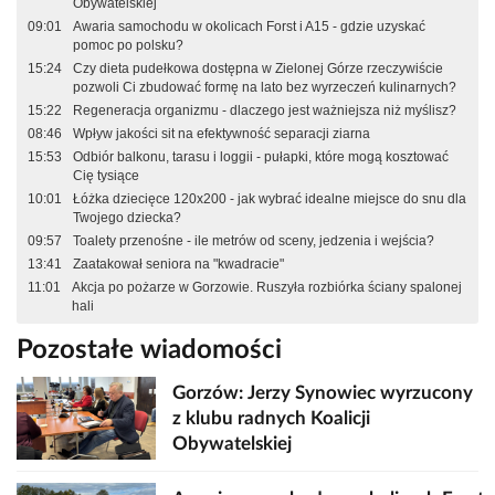
Obywatelskiej
09:01
Awaria samochodu w okolicach Forst i A15 - gdzie uzyskać
pomoc po polsku?
15:24
Czy dieta pudełkowa dostępna w Zielonej Górze rzeczywiście
pozwoli Ci zbudować formę na lato bez wyrzeczeń kulinarnych?
15:22
Regeneracja organizmu - dlaczego jest ważniejsza niż myślisz?
08:46
Wpływ jakości sit na efektywność separacji ziarna
15:53
Odbiór balkonu, tarasu i loggii - pułapki, które mogą kosztować
Cię tysiące
10:01
Łóżka dziecięce 120x200 - jak wybrać idealne miejsce do snu dla
Twojego dziecka?
09:57
Toalety przenośne - ile metrów od sceny, jedzenia i wejścia?
13:41
Zaatakował seniora na "kwadracie"
11:01
Akcja po pożarze w Gorzowie. Ruszyła rozbiórka ściany spalonej
hali
Pozostałe wiadomości
Gorzów: Jerzy Synowiec wyrzucony
z klubu radnych Koalicji
Obywatelskiej