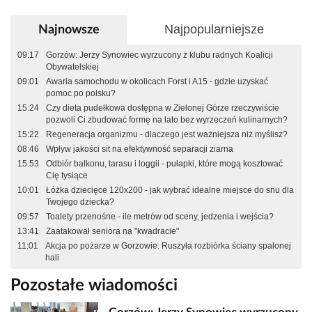
Najpopularniejsze
Najnowsze
09:17
Gorzów: Jerzy Synowiec wyrzucony z klubu radnych Koalicji
Obywatelskiej
09:01
Awaria samochodu w okolicach Forst i A15 - gdzie uzyskać
pomoc po polsku?
15:24
Czy dieta pudełkowa dostępna w Zielonej Górze rzeczywiście
pozwoli Ci zbudować formę na lato bez wyrzeczeń kulinarnych?
15:22
Regeneracja organizmu - dlaczego jest ważniejsza niż myślisz?
08:46
Wpływ jakości sit na efektywność separacji ziarna
15:53
Odbiór balkonu, tarasu i loggii - pułapki, które mogą kosztować
Cię tysiące
10:01
Łóżka dziecięce 120x200 - jak wybrać idealne miejsce do snu dla
Twojego dziecka?
09:57
Toalety przenośne - ile metrów od sceny, jedzenia i wejścia?
13:41
Zaatakował seniora na "kwadracie"
11:01
Akcja po pożarze w Gorzowie. Ruszyła rozbiórka ściany spalonej
hali
Pozostałe wiadomości