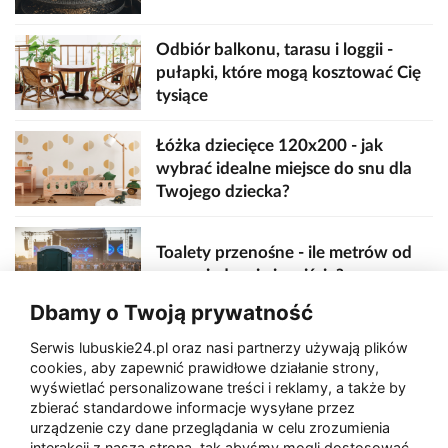
Odbiór balkonu, tarasu i loggii -
pułapki, które mogą kosztować Cię
tysiące
Łóżka dziecięce 120x200 - jak
wybrać idealne miejsce do snu dla
Twojego dziecka?
Toalety przenośne - ile metrów od
sceny, jedzenia i wejścia?
Dbamy o Twoją prywatność
Serwis lubuskie24.pl oraz nasi partnerzy używają plików
Zaatakował seniora na "kwadracie"
cookies, aby zapewnić prawidłowe działanie strony,
wyświetlać personalizowane treści i reklamy, a także by
zbierać standardowe informacje wysyłane przez
urządzenie czy dane przeglądania w celu zrozumienia
Akcja po pożarze w Gorzowie.
interakcji z naszą stroną, tak abyśmy mogli dostosować