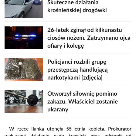
Skuteczne działania
krośnieńskiej drogówki
26-latek zginął od kilkunastu
ciosów nożem. Zatrzymano ojca
ofiary i kolegę
Policjanci rozbili grupę
przestępczą handlującą
narkotykami [zdjęcia]
Otworzył siłownię pomimo
zakazu. Właściciel zostanie
ukarany
- W rzece Ilanka utonęła 55-letnia kobieta. Prokurator
wykluczył działanie osób trzecich oraz odstąpił od