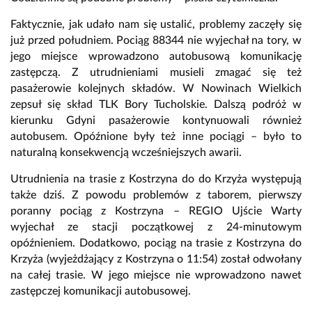
Faktycznie, jak udało nam się ustalić, problemy zaczęły się
już przed południem. Pociąg 88344 nie wyjechał na tory, w
jego miejsce wprowadzono autobusową komunikację
zastępczą. Z utrudnieniami musieli zmagać się też
pasażerowie kolejnych składów. W Nowinach Wielkich
zepsuł się skład TLK Bory Tucholskie. Dalszą podróż w
kierunku Gdyni pasażerowie kontynuowali również
autobusem. Opóźnione były też inne pociągi – było to
naturalną konsekwencją wcześniejszych awarii.
Utrudnienia na trasie z Kostrzyna do do Krzyża występują
także dziś. Z powodu problemów z taborem, pierwszy
poranny pociąg z Kostrzyna – REGIO Ujście Warty
wyjechał ze stacji początkowej z 24-minutowym
opóźnieniem. Dodatkowo, pociąg na trasie z Kostrzyna do
Krzyża (wyjeżdżający z Kostrzyna o 11:54) został odwołany
na całej trasie. W jego miejsce nie wprowadzono nawet
zastępczej komunikacji autobusowej.