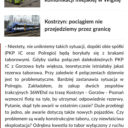
komunikacji miejskiej w Wigilię
Kostrzyn: pociągiem nie
przejedziemy przez granicę
- Niestety, nie unikniemy takich sytuacji, dopóki obie spółki
(PKP IC oraz Polregio) będą borykały się z brakami
taborowymi. Gdyby siatka połączeń dalekobieżnych PKP
IC z Gorzowa była większa, teoretycznie istniałaby jakaś
rezerwa taborowa. Przy zaledwie 4 połączeniach dziennie
jest to problematyczne. Bardziej zastanawia sytuacja w
Polregio. Zakładałem, że zakup dwóch zespołów
trakcyjnych 36WEhd na trasę Kostrzyn - Gorzów - Poznań
wzmocni flotę na tyle, by utrzymać odpowiednie rezerwy.
Pytanie, skąd tyle awarii w ostatnim czasie? Duże przebiegi
to jedno, ale awarie dotyczą także nowych pojazdów. Czy
problemem są wady konstrukcyjne taboru, czy niewłaściwa
eksploatacja? Odrębna kwestia to tabor wyłączony z ruchu