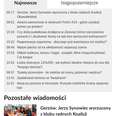
Najpopularniejsze
Najnowsze
09:17
Gorzów: Jerzy Synowiec wyrzucony z klubu radnych Koalicji
Obywatelskiej
09:01
Awaria samochodu w okolicach Forst i A15 - gdzie uzyskać
pomoc po polsku?
15:24
Czy dieta pudełkowa dostępna w Zielonej Górze rzeczywiście
pozwoli Ci zbudować formę na lato bez wyrzeczeń kulinarnych?
15:22
Regeneracja organizmu - dlaczego jest ważniejsza niż myślisz?
08:46
Wpływ jakości sit na efektywność separacji ziarna
15:53
Odbiór balkonu, tarasu i loggii - pułapki, które mogą kosztować
Cię tysiące
10:01
Łóżka dziecięce 120x200 - jak wybrać idealne miejsce do snu dla
Twojego dziecka?
09:57
Toalety przenośne - ile metrów od sceny, jedzenia i wejścia?
13:41
Zaatakował seniora na "kwadracie"
11:01
Akcja po pożarze w Gorzowie. Ruszyła rozbiórka ściany spalonej
hali
Pozostałe wiadomości
Gorzów: Jerzy Synowiec wyrzucony
z klubu radnych Koalicji