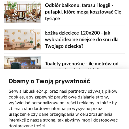
Odbiór balkonu, tarasu i loggii -
pułapki, które mogą kosztować Cię
tysiące
Łóżka dziecięce 120x200 - jak
wybrać idealne miejsce do snu dla
Twojego dziecka?
Toalety przenośne - ile metrów od
sceny, jedzenia i wejścia?
Dbamy o Twoją prywatność
Serwis lubuskie24.pl oraz nasi partnerzy używają plików
Zaatakował seniora na "kwadracie"
cookies, aby zapewnić prawidłowe działanie strony,
wyświetlać personalizowane treści i reklamy, a także by
zbierać standardowe informacje wysyłane przez
urządzenie czy dane przeglądania w celu zrozumienia
Akcja po pożarze w Gorzowie.
interakcji z naszą stroną, tak abyśmy mogli dostosować
Ruszyła rozbiórka ściany spalonej
dostarczane treści.