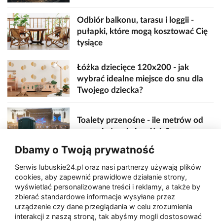
Odbiór balkonu, tarasu i loggii -
pułapki, które mogą kosztować Cię
tysiące
Łóżka dziecięce 120x200 - jak
wybrać idealne miejsce do snu dla
Twojego dziecka?
Toalety przenośne - ile metrów od
sceny, jedzenia i wejścia?
Dbamy o Twoją prywatność
Serwis lubuskie24.pl oraz nasi partnerzy używają plików
Zaatakował seniora na "kwadracie"
cookies, aby zapewnić prawidłowe działanie strony,
wyświetlać personalizowane treści i reklamy, a także by
zbierać standardowe informacje wysyłane przez
urządzenie czy dane przeglądania w celu zrozumienia
Akcja po pożarze w Gorzowie.
interakcji z naszą stroną, tak abyśmy mogli dostosować
Ruszyła rozbiórka ściany spalonej