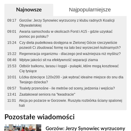
Najpopularniejsze
Najnowsze
09:17
Gorzów: Jerzy Synowiec wyrzucony z klubu radnych Koalicji
Obywatelskiej
09:01
Awaria samochodu w okolicach Forst i A15 - gdzie uzyskać
pomoc po polsku?
15:24
Czy dieta pudełkowa dostępna w Zielonej Górze rzeczywiście
pozwoli Ci zbudować formę na lato bez wyrzeczeń kulinarnych?
15:22
Regeneracja organizmu - dlaczego jest ważniejsza niż myślisz?
08:46
Wpływ jakości sit na efektywność separacji ziarna
15:53
Odbiór balkonu, tarasu i loggii - pułapki, które mogą kosztować
Cię tysiące
10:01
Łóżka dziecięce 120x200 - jak wybrać idealne miejsce do snu dla
Twojego dziecka?
09:57
Toalety przenośne - ile metrów od sceny, jedzenia i wejścia?
13:41
Zaatakował seniora na "kwadracie"
11:01
Akcja po pożarze w Gorzowie. Ruszyła rozbiórka ściany spalonej
hali
Pozostałe wiadomości
Gorzów: Jerzy Synowiec wyrzucony