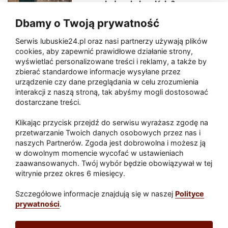
sceny, jedzenia i wejścia?
Dbamy o Twoją prywatność
Serwis lubuskie24.pl oraz nasi partnerzy używają plików
Zaatakował seniora na "kwadracie"
cookies, aby zapewnić prawidłowe działanie strony,
wyświetlać personalizowane treści i reklamy, a także by
zbierać standardowe informacje wysyłane przez
urządzenie czy dane przeglądania w celu zrozumienia
Akcja po pożarze w Gorzowie.
interakcji z naszą stroną, tak abyśmy mogli dostosować
Ruszyła rozbiórka ściany spalonej
dostarczane treści.
hali
Klikając przycisk przejdź do serwisu wyrażasz zgodę na
przetwarzanie Twoich danych osobowych przez nas i
naszych Partnerów. Zgoda jest dobrowolna i możesz ją
w dowolnym momencie wycofać w ustawieniach
Paliwa
zaawansowanych. Twój wybór będzie obowiązywał w tej
Raport
Dodaj raport
witrynie przez okres 6 miesięcy.
Sport
Popularne
Szczegółowe informacje znajdują się w naszej
Polityce
prywatności
.
Lubuskie24.pl