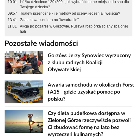
10:01
Łóżka dziecięce 120x200 - jak wybrać idealne miejsce do snu dla
Twojego dziecka?
09:57
Toalety przenośne - ile metrów od sceny, jedzenia i wejścia?
13:41
Zaatakował seniora na "kwadracie"
11:01
Akcja po pożarze w Gorzowie. Ruszyła rozbiórka ściany spalonej
hali
Pozostałe wiadomości
Gorzów: Jerzy Synowiec wyrzucony
z klubu radnych Koalicji
Obywatelskiej
Awaria samochodu w okolicach Forst
i A15 - gdzie uzyskać pomoc po
polsku?
Czy dieta pudełkowa dostępna w
Zielonej Górze rzeczywiście pozwoli
Ci zbudować formę na lato bez
wyrzeczeń kulinarnych?