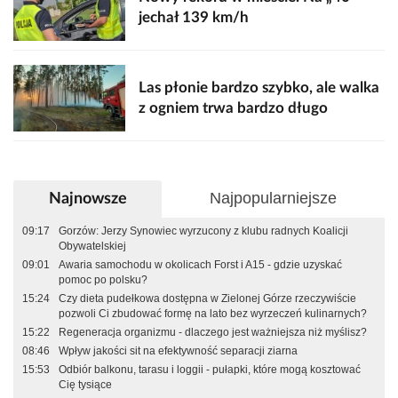
jechał 139 km/h
Las płonie bardzo szybko, ale walka
z ogniem trwa bardzo długo
Najpopularniejsze
Najnowsze
09:17
Gorzów: Jerzy Synowiec wyrzucony z klubu radnych Koalicji
Obywatelskiej
09:01
Awaria samochodu w okolicach Forst i A15 - gdzie uzyskać
pomoc po polsku?
15:24
Czy dieta pudełkowa dostępna w Zielonej Górze rzeczywiście
pozwoli Ci zbudować formę na lato bez wyrzeczeń kulinarnych?
15:22
Regeneracja organizmu - dlaczego jest ważniejsza niż myślisz?
08:46
Wpływ jakości sit na efektywność separacji ziarna
15:53
Odbiór balkonu, tarasu i loggii - pułapki, które mogą kosztować
Cię tysiące