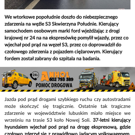
We wtorkowe popołudnie doszło do niebezpiecznego
zdarzenia na węźle S3 Skwierzyna Południe. Kierujący
samochodem osobowym marki ford wjeżdżając z drogi
krajowej nr 24 na na ekspresówkę pomylił wjazdy, przez co
wjechał pod prąd na węzeł S3, przez co doprowadził do
czołowego zderzenia z pojazdem ciężarowym. Kierujący
fordem został zabrany do szpitala na badania.
Jazda pod prąd drogami szybkiego ruchu czy autostradami
może skończyć się tragicznie. Ostatnie tak tragiczne
zdarzenie w województwie lubuskim miało miejsce we
wrześniu na trasie S3 koło Nowej Soli.
37-letni kierujący
hyundaiem wjechał pod prąd na drogę ekspresową, gdzie
czołowo zderzył się z prawidłowo jadącym volkswagenem.