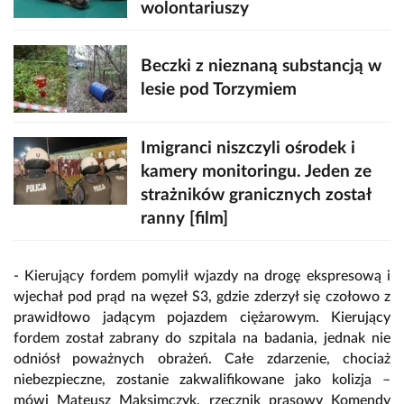
wolontariuszy
Beczki z nieznaną substancją w
lesie pod Torzymiem
Imigranci niszczyli ośrodek i
kamery monitoringu. Jeden ze
strażników granicznych został
ranny [film]
- Kierujący fordem pomylił wjazdy na drogę ekspresową i
wjechał pod prąd na węzeł S3, gdzie zderzył się czołowo z
prawidłowo jadącym pojazdem ciężarowym. Kierujący
fordem został zabrany do szpitala na badania, jednak nie
odniósł poważnych obrażeń. Całe zdarzenie, chociaż
niebezpieczne, zostanie zakwalifikowane jako kolizja –
mówi Mateusz Maksimczyk, rzecznik prasowy Komendy