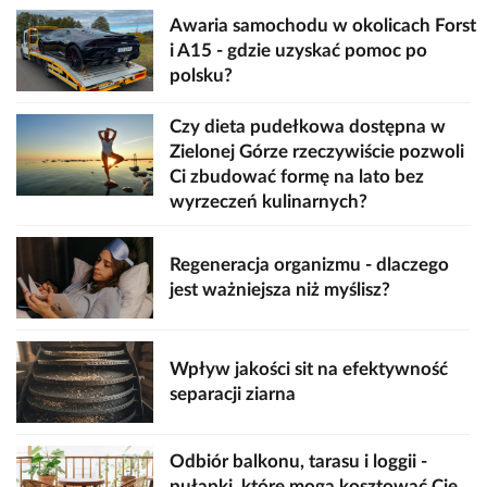
Awaria samochodu w okolicach Forst
i A15 - gdzie uzyskać pomoc po
polsku?
Czy dieta pudełkowa dostępna w
Zielonej Górze rzeczywiście pozwoli
Ci zbudować formę na lato bez
wyrzeczeń kulinarnych?
Regeneracja organizmu - dlaczego
jest ważniejsza niż myślisz?
Wpływ jakości sit na efektywność
separacji ziarna
Odbiór balkonu, tarasu i loggii -
pułapki, które mogą kosztować Cię