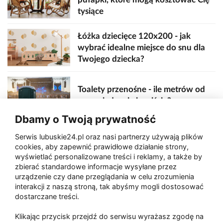
tysiące
Łóżka dziecięce 120x200 - jak
wybrać idealne miejsce do snu dla
Twojego dziecka?
Toalety przenośne - ile metrów od
sceny, jedzenia i wejścia?
Dbamy o Twoją prywatność
Serwis lubuskie24.pl oraz nasi partnerzy używają plików
Zaatakował seniora na "kwadracie"
cookies, aby zapewnić prawidłowe działanie strony,
wyświetlać personalizowane treści i reklamy, a także by
zbierać standardowe informacje wysyłane przez
urządzenie czy dane przeglądania w celu zrozumienia
Akcja po pożarze w Gorzowie.
interakcji z naszą stroną, tak abyśmy mogli dostosować
Ruszyła rozbiórka ściany spalonej
dostarczane treści.
hali
Klikając przycisk przejdź do serwisu wyrażasz zgodę na