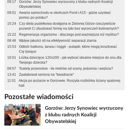
09:17
Gorzów: Jerzy Synowiec wyrzucony z klubu radnych Koalicji
Obywatelskiej
09:01
Awaria samochodu w okolicach Forst i A15 - gdzie uzyskać
pomoc po polsku?
15:24
Czy dieta pudełkowa dostępna w Zielonej Górze rzeczywiście
pozwoli Ci zbudować formę na lato bez wyrzeczeń kulinarnych?
15:22
Regeneracja organizmu - dlaczego jest ważniejsza niż myślisz?
08:46
Wpływ jakości sit na efektywność separacji ziarna
15:53
Odbiór balkonu, tarasu i loggii - pułapki, które mogą kosztować
Cię tysiące
10:01
Łóżka dziecięce 120x200 - jak wybrać idealne miejsce do snu dla
Twojego dziecka?
09:57
Toalety przenośne - ile metrów od sceny, jedzenia i wejścia?
13:41
Zaatakował seniora na "kwadracie"
11:01
Akcja po pożarze w Gorzowie. Ruszyła rozbiórka ściany spalonej
hali
Pozostałe wiadomości
Gorzów: Jerzy Synowiec wyrzucony
z klubu radnych Koalicji
Obywatelskiej