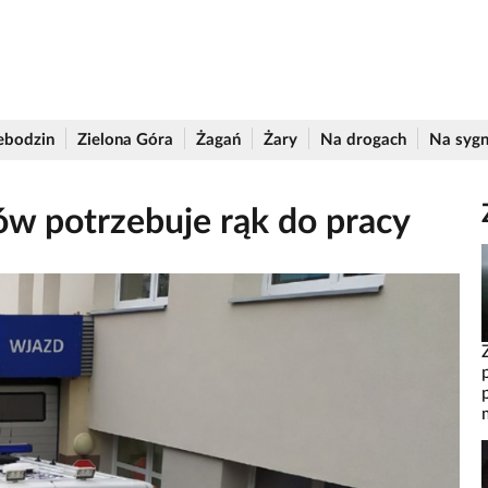
ebodzin
Zielona Góra
Żagań
Żary
Na drogach
Na sygn
nów potrzebuje rąk do pracy