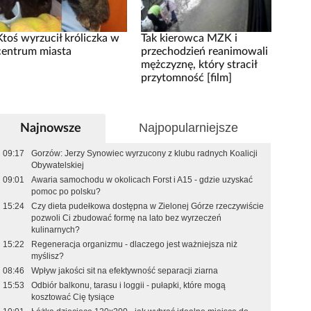
Ktoś wyrzucił króliczka w
Tak kierowca MZK i
centrum miasta
przechodzień reanimowali
mężczyznę, który stracił
przytomność [film]
Najpopularniejsze
Najnowsze
09:17
Gorzów: Jerzy Synowiec wyrzucony z klubu radnych Koalicji
Obywatelskiej
09:01
Awaria samochodu w okolicach Forst i A15 - gdzie uzyskać
pomoc po polsku?
15:24
Czy dieta pudełkowa dostępna w Zielonej Górze rzeczywiście
pozwoli Ci zbudować formę na lato bez wyrzeczeń
kulinarnych?
15:22
Regeneracja organizmu - dlaczego jest ważniejsza niż
myślisz?
08:46
Wpływ jakości sit na efektywność separacji ziarna
15:53
Odbiór balkonu, tarasu i loggii - pułapki, które mogą
kosztować Cię tysiące