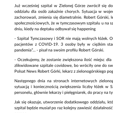
Już wcześniej szpital w Zielonej Górze zwrócił się 
oddziału dla osób zakaźnie chorych. Sytuacja w woj
zachorowań, zmienia się diametralnie. Robert Górski,
społecznościowych, że w tymczasowym szpitalu u na sz
dniu, kiedy na deptaku odbywał się happening
- Szpital Tymczasowy i SOR nie mają wolnych łóżek. 
pacjentów z COVID-19. 3 osoby były w ciężkim stan
pandemia”… - pisał na swoim profilu Robert Górski.
- Oczekujemy, że zostanie zwiększona ilość miejsc dl
zlikwidowane szpitale covidowe, bo wróciły one do sw
Polsat News Robert Górki, lekarz z zielonogórskiego po
Następnego dnia na stronach internetowych zielonog
sytuacją i koniecznością zwiększenia liczby łóżek 
personelu, głównie lekarzy i pielęgniarek, do pracy na t
Jak się okazuje, utworzenie dodatkowego oddziału, k
szpital będzie musiał po raz kolejny zawiesić działalnoś