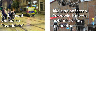
Akcja po pożarze w
Zaatakował
Gorzowie. Ruszyła
seniora na
rozbiórka ściany
"kwadracie"
spalonej hali