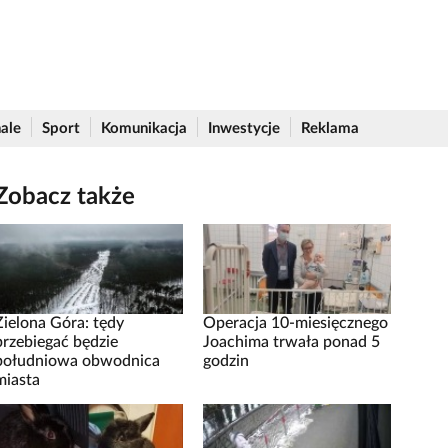
ale
Sport
Komunikacja
Inwestycje
Reklama
Zobacz także
Zielona Góra: tędy
Operacja 10-miesięcznego
przebiegać będzie
Joachima trwała ponad 5
południowa obwodnica
godzin
miasta