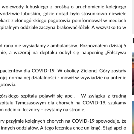
do wojewody lubuskiego z prośbą o uruchomienie kolejnego
ewództwie lubuskim, gdzie dotąd było stosunkowo niewiele
 lekarz zielonogórskiego pogotowia poinformował w mediach
pitalnym oddziale zaczyna brakować łóżek. A wszystko to w
Od rana nie wysiadamy z ambulansów. Rozpoznałem dzisiaj 5
ie, a wczoraj na deptaku odbył się happening „Fałszywa
a pacjentów dla COVID-19. W okolicy Zielonej Góry zostały
ojej normalnej działalności - mówił w wywiadzie na antenie
gotowia.
órskiego szpitala pojawił się apel. - W związku z trudną
w Szpitalu Tymczasowym dla chorych na COVID-19, szukamy
ym odcinku lecznicy – czytamy na stronie.
tóry przyjmie kolejnych chorych na COVID-19 spowoduje, że
ć innych oddziałów. A tego lecznica chce uniknąć. Stąd apel o