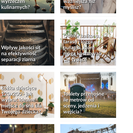
wyrzeczeń
ważniejsza niż
kulinarnych?
myślisz?
Odbiór balkonu,
tarasu i loggii -
Wpływ jakości sit
pułapki, które
na efektywność
mogą kosztować
separacji ziarna
Cię tysiące
Łóżka dziecięce
120x200 - jak
Toalety przenośne -
wybrać idealne
ile metrów od
miejsce do snu dla
sceny, jedzenia i
Twojego dziecka?
wejścia?