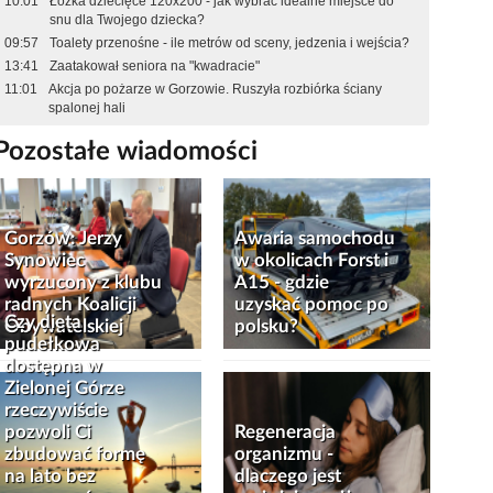
10:01
Łóżka dziecięce 120x200 - jak wybrać idealne miejsce do
snu dla Twojego dziecka?
09:57
Toalety przenośne - ile metrów od sceny, jedzenia i wejścia?
13:41
Zaatakował seniora na "kwadracie"
11:01
Akcja po pożarze w Gorzowie. Ruszyła rozbiórka ściany
spalonej hali
Pozostałe wiadomości
Gorzów: Jerzy
Awaria samochodu
Synowiec
w okolicach Forst i
wyrzucony z klubu
A15 - gdzie
radnych Koalicji
uzyskać pomoc po
Czy dieta
Obywatelskiej
polsku?
pudełkowa
dostępna w
Zielonej Górze
rzeczywiście
pozwoli Ci
Regeneracja
zbudować formę
organizmu -
na lato bez
dlaczego jest