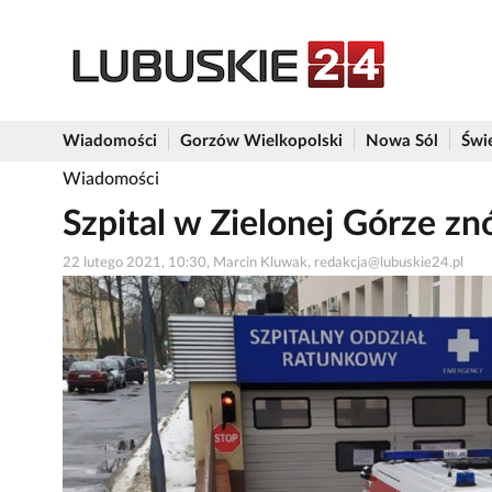
Wiadomości
Gorzów Wielkopolski
Nowa Sól
Świ
Wiadomości
Szpital w Zielonej Górze z
22 lutego 2021, 10:30, Marcin Kluwak, redakcja@lubuskie24.pl