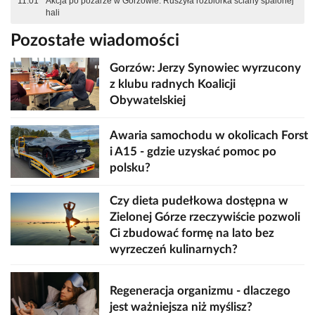
11:01
Akcja po pożarze w Gorzowie. Ruszyła rozbiórka ściany spalonej
hali
Pozostałe wiadomości
Gorzów: Jerzy Synowiec wyrzucony
z klubu radnych Koalicji
Obywatelskiej
Awaria samochodu w okolicach Forst
i A15 - gdzie uzyskać pomoc po
polsku?
Czy dieta pudełkowa dostępna w
Zielonej Górze rzeczywiście pozwoli
Ci zbudować formę na lato bez
wyrzeczeń kulinarnych?
Regeneracja organizmu - dlaczego
jest ważniejsza niż myślisz?