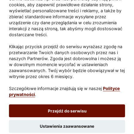
Zaatakował seniora na "kwadracie"
cookies, aby zapewnić prawidłowe działanie strony,
wyświetlać personalizowane treści i reklamy, a także by
zbierać standardowe informacje wysyłane przez
urządzenie czy dane przeglądania w celu zrozumienia
Akcja po pożarze w Gorzowie.
interakcji z naszą stroną, tak abyśmy mogli dostosować
Ruszyła rozbiórka ściany spalonej
dostarczane treści.
hali
Klikając przycisk przejdź do serwisu wyrażasz zgodę na
przetwarzanie Twoich danych osobowych przez nas i
naszych Partnerów. Zgoda jest dobrowolna i możesz ją
w dowolnym momencie wycofać w ustawieniach
Paliwa
zaawansowanych. Twój wybór będzie obowiązywał w tej
Raport
Dodaj raport
witrynie przez okres 6 miesięcy.
Sport
Popularne
Szczegółowe informacje znajdują się w naszej
Polityce
prywatności
.
Lubuskie24.pl
Przejdź do serwisu
Redakcja
|
Wynajem aut Teneryfa – NaTeneryfie.pl
|
Patronat
|
Polityka prywatności
Ustawienia zaawansowane
Wydawca: REC24 Sp. z o.o.