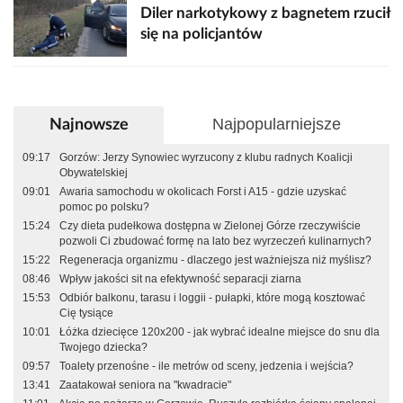
Diler narkotykowy z bagnetem rzucił
się na policjantów
Najpopularniejsze
Najnowsze
09:17
Gorzów: Jerzy Synowiec wyrzucony z klubu radnych Koalicji
Obywatelskiej
09:01
Awaria samochodu w okolicach Forst i A15 - gdzie uzyskać
pomoc po polsku?
15:24
Czy dieta pudełkowa dostępna w Zielonej Górze rzeczywiście
pozwoli Ci zbudować formę na lato bez wyrzeczeń kulinarnych?
15:22
Regeneracja organizmu - dlaczego jest ważniejsza niż myślisz?
08:46
Wpływ jakości sit na efektywność separacji ziarna
15:53
Odbiór balkonu, tarasu i loggii - pułapki, które mogą kosztować
Cię tysiące
10:01
Łóżka dziecięce 120x200 - jak wybrać idealne miejsce do snu dla
Twojego dziecka?
09:57
Toalety przenośne - ile metrów od sceny, jedzenia i wejścia?
13:41
Zaatakował seniora na "kwadracie"