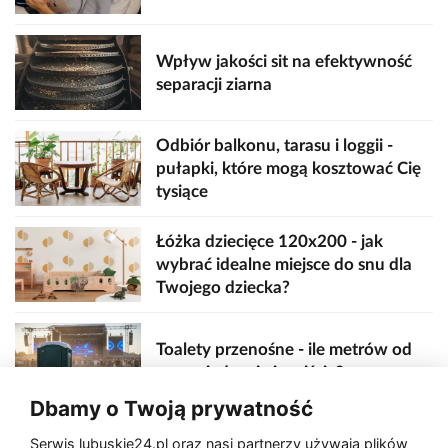
Wpływ jakości sit na efektywność
separacji ziarna
Odbiór balkonu, tarasu i loggii -
pułapki, które mogą kosztować Cię
tysiące
Łóżka dziecięce 120x200 - jak
wybrać idealne miejsce do snu dla
Twojego dziecka?
Toalety przenośne - ile metrów od
sceny, jedzenia i wejścia?
Dbamy o Twoją prywatność
Serwis lubuskie24.pl oraz nasi partnerzy używają plików