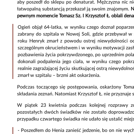
aby poszedł do sklepu po denaturat. Mężczyzna nic nie
łatwopalną substancją przekazał ją swoim znajomym.
Na
pewnym momencie Tomasz Sz. I Krzysztof Ł. oblali dena
Ogień objął 64-latka, w wyniku czego doznał poparz
zabrany do szpitala w Nowej Soli, gdzie przebywał w 
roku Henryk zmarł z powodu ostrej niewydolności od
szczególnym okrucieństwem i w wyniku motywacji zasł
pozbawienia życia pokrzywdzonego, po uprzednim pola
dokonali podpalenia jego ciała, w wyniku czego pokr
realnie zagrażającej życiu skutkującej ostrą niewydo
zmarł w szpitalu – brzmi akt oskarżenia.
Podczas toczącego się postępowania, oskarżony Tom
składania zeznań. Natomiast Krzysztof Ł. nie przyznaje
W piątek 23 kwietnia podczas kolejnej rozprawy zo
pozostałych dwóch świadków nie zostało doprowadzo
przypadku czwartego świadka nie udało się ustalić mie
- Poszedłem do Henia zanieść jedzenie, bo on nie wycho