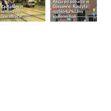
Akcja po pożarze w
Zaatakował
Gorzowie. Ruszyła
seniora na
rozbiórka ściany
"kwadracie"
spalonej hali