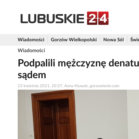
Wiadomości
Gorzów Wielkopolski
Nowa Sól
Świ
Wiadomości
Podpalili mężczyznę denatu
sądem
23 kwietnia 2021, 20:37, Anna Kluwak, gorzowianin.com