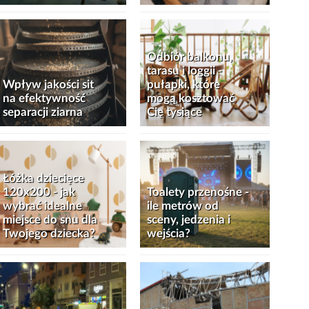
Odbiór balkonu,
tarasu i loggii -
Wpływ jakości sit
pułapki, które
na efektywność
mogą kosztować
separacji ziarna
Cię tysiące
Łóżka dziecięce
120x200 - jak
Toalety przenośne -
wybrać idealne
ile metrów od
miejsce do snu dla
sceny, jedzenia i
Twojego dziecka?
wejścia?