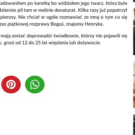
Zadzwoniłem po karetkę bo widziałem jego twarz, która była
ennie pił tam w melinie denaturat. Kilka razy już popatrzył
papierosy. Nie chciał w ogóle rozmawiać ze mną o tym co się
dczas piątkowej rozprawy Boguś, znajomy Henryka.
mają zostać doprowadzi świadkowie, którzy nie pojawili się
. grozi od 12 do 25 lat więzienia lub dożywocie.