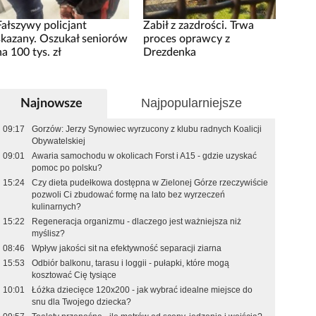
Fałszywy policjant
Zabił z zazdrości. Trwa
skazany. Oszukał seniorów
proces oprawcy z
na 100 tys. zł
Drezdenka
Najpopularniejsze
Najnowsze
09:17
Gorzów: Jerzy Synowiec wyrzucony z klubu radnych Koalicji
Obywatelskiej
09:01
Awaria samochodu w okolicach Forst i A15 - gdzie uzyskać
pomoc po polsku?
15:24
Czy dieta pudełkowa dostępna w Zielonej Górze rzeczywiście
pozwoli Ci zbudować formę na lato bez wyrzeczeń
kulinarnych?
15:22
Regeneracja organizmu - dlaczego jest ważniejsza niż
myślisz?
08:46
Wpływ jakości sit na efektywność separacji ziarna
15:53
Odbiór balkonu, tarasu i loggii - pułapki, które mogą
kosztować Cię tysiące
10:01
Łóżka dziecięce 120x200 - jak wybrać idealne miejsce do
snu dla Twojego dziecka?