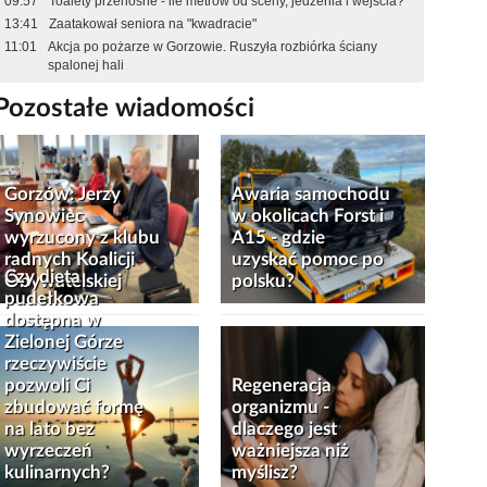
09:57
Toalety przenośne - ile metrów od sceny, jedzenia i wejścia?
13:41
Zaatakował seniora na "kwadracie"
11:01
Akcja po pożarze w Gorzowie. Ruszyła rozbiórka ściany
spalonej hali
Pozostałe wiadomości
Gorzów: Jerzy
Awaria samochodu
Synowiec
w okolicach Forst i
wyrzucony z klubu
A15 - gdzie
radnych Koalicji
uzyskać pomoc po
Czy dieta
Obywatelskiej
polsku?
pudełkowa
dostępna w
Zielonej Górze
rzeczywiście
pozwoli Ci
Regeneracja
zbudować formę
organizmu -
na lato bez
dlaczego jest
wyrzeczeń
ważniejsza niż
kulinarnych?
myślisz?