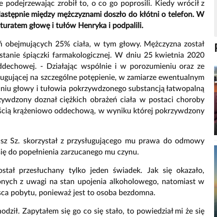
 podejrzewając zrobił to, o co go poprosili. Kiedy wrócił z
stępnie między mężczyznami doszło do kłótni o telefon. W
turatem głowę i tułów Henryka i podpalili.
eń obejmujących 25% ciała, w tym głowy. Mężczyzna został
stanie śpiączki farmakologicznej. W dniu 25 kwietnia 2020
dechowej. - Działając wspólnie i w porozumieniu oraz ze
ugującej na szczególne potępienie, w zamiarze ewentualnym
niu głowy i tułowia pokrzywdzonego substancją łatwopalną
zywdzony doznał ciężkich obrażeń ciała w postaci choroby
lnością krążeniowo oddechową, w wyniku której pokrzywdzony
asz Sz. skorzystał z przysługującego mu prawa do odmowy
 się do popełnienia zarzucanego mu czynu.
stał przesłuchany tylko jeden świadek. Jak się okazało,
nych z uwagi na stan upojenia alkoholowego, natomiast w
jsca pobytu, ponieważ jest to osoba bezdomna.
dził. Zapytałem się go co się stało, to powiedział mi że się