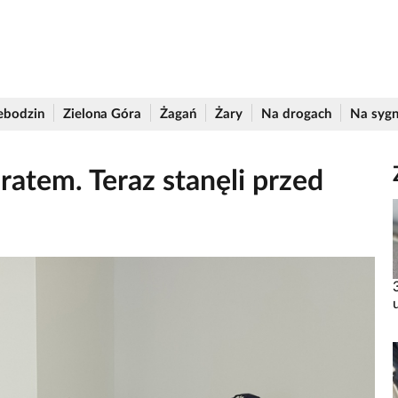
ebodzin
Zielona Góra
Żagań
Żary
Na drogach
Na sygn
ratem. Teraz stanęli przed