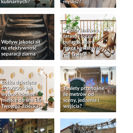
kulinarnych?
myślisz?
Odbiór balkonu,
tarasu i loggii -
Wpływ jakości sit
pułapki, które
na efektywność
mogą kosztować
separacji ziarna
Cię tysiące
Łóżka dziecięce
120x200 - jak
Toalety przenośne -
wybrać idealne
ile metrów od
miejsce do snu dla
sceny, jedzenia i
Twojego dziecka?
wejścia?