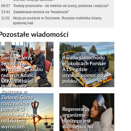
09:57
Toalety przenośne - ile metrów od sceny, jedzenia i wejścia?
13:41
Zaatakował seniora na "kwadracie"
11:01
Akcja po pożarze w Gorzowie. Ruszyła rozbiórka ściany
spalonej hali
Pozostałe wiadomości
Gorzów: Jerzy
Awaria samochodu
Synowiec
w okolicach Forst i
wyrzucony z klubu
A15 - gdzie
radnych Koalicji
uzyskać pomoc po
Czy dieta
Obywatelskiej
polsku?
pudełkowa
dostępna w
Zielonej Górze
rzeczywiście
pozwoli Ci
Regeneracja
zbudować formę
organizmu -
na lato bez
dlaczego jest
wyrzeczeń
ważniejsza niż