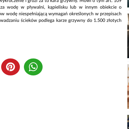
ykroczenie i grozi za to kara grzywny. Mówi o tym art. 109
cza wodę w pływalni, kąpielisku lub w innym obiekcie o
tów wodę niespełniającą wymagań określonych w przepisach
wadzaniu ścieków podlega karze grzywny do 1.500 złotych