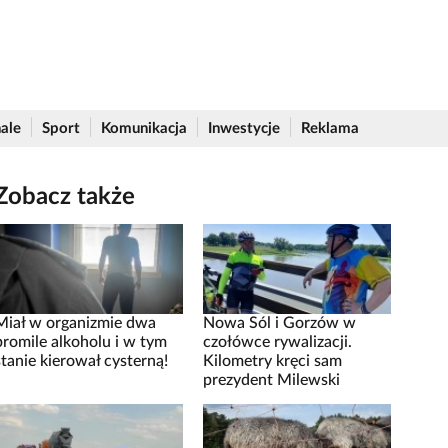
ale
Sport
Komunikacja
Inwestycje
Reklama
Zobacz także
Miał w organizmie dwa
Nowa Sól i Gorzów w
promile alkoholu i w tym
czołówce rywalizacji.
stanie kierował cysterną!
Kilometry kręci sam
prezydent Milewski