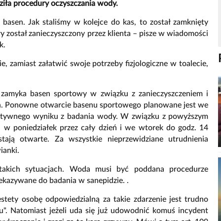
ziła procedury oczyszczania wody.
basen. Jak staliśmy w kolejce do kas, to został zamknięty
y został zanieczyszczony przez klienta – pisze w wiadomości
k.
e, zamiast załatwić swoje potrzeby fizjologiczne w toalecie,
 zamyka basen sportowy w związku z zanieczyszczeniem i
ń. Ponowne otwarcie basenu sportowego planowane jest we
zytywnego wyniku z badania wody. W związku z powyższym
 w poniedziałek przez cały dzień i we wtorek do godz. 14
tają otwarte. Za wszystkie nieprzewidziane utrudnienia
ianki.
takich sytuacjach. Woda musi być poddana procedurze
zekazywane do badania w sanepidzie. .
stety osobę odpowiedzialną za takie zdarzenie jest trudno
u". Natomiast jeżeli uda się już udowodnić komuś incydent