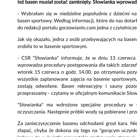
też basen musiał zostać zamknięty. Słowianka wprowad
- Wybrałam się w niedzielne popołudnie z dziećmi na 
basen sportowy. Według informacji, które do nas dotarł
do redakcji portalu gorzowianin.com jedna z czytelnicze
Jak się okazało, jedna z osób przebywających na baseni
zrobiła to w basenie sportowym.
- CSR "Słowianka" informuje, że w dniu 13 czerwca
wprowadza procedury postępowania dla takich zdarze
wtorek 15 czerwca o godz. 14.00, po otrzymaniu po
wszystkie zaplanowane zajęcia na basenie sportowym,
zostają odwołane. Basen rekreacyjny i sauny pozos
przepraszamy - czytamy w oficjalnym komunikacie Słow
"Słowianka" ma wdrożone specjalne procedury w 
oczyszczania. Następnie próbki wody są pobierane i pr
Za zanieczyszczenie basenu odchodami grozi kara. Nie
złapać, chyba że dokona się tego na "gorącym uczynk