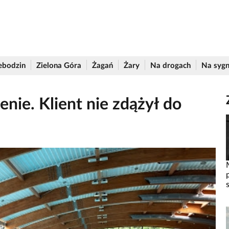
ebodzin
Zielona Góra
Żagań
Żary
Na drogach
Na sygn
nie. Klient nie zdążył do