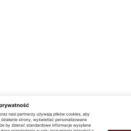
 prywatność
oraz nasi partnerzy używają plików cookies, aby
działanie strony, wyświetlać personalizowane
także by zbierać standardowe informacje wysyłane
dane przeglądania w celu zrozumienia interakcji z