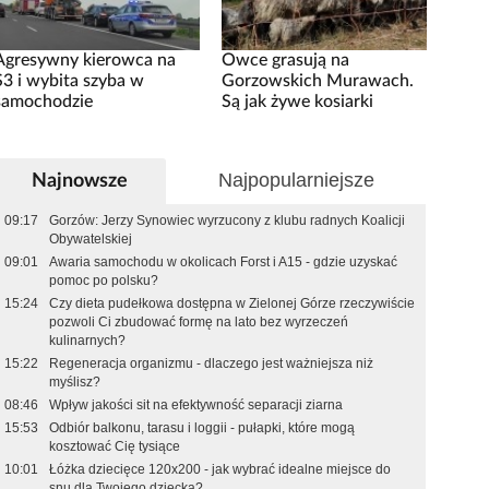
Agresywny kierowca na
Owce grasują na
S3 i wybita szyba w
Gorzowskich Murawach.
samochodzie
Są jak żywe kosiarki
Najpopularniejsze
Najnowsze
09:17
Gorzów: Jerzy Synowiec wyrzucony z klubu radnych Koalicji
Obywatelskiej
09:01
Awaria samochodu w okolicach Forst i A15 - gdzie uzyskać
pomoc po polsku?
15:24
Czy dieta pudełkowa dostępna w Zielonej Górze rzeczywiście
pozwoli Ci zbudować formę na lato bez wyrzeczeń
kulinarnych?
15:22
Regeneracja organizmu - dlaczego jest ważniejsza niż
myślisz?
08:46
Wpływ jakości sit na efektywność separacji ziarna
15:53
Odbiór balkonu, tarasu i loggii - pułapki, które mogą
kosztować Cię tysiące
10:01
Łóżka dziecięce 120x200 - jak wybrać idealne miejsce do
snu dla Twojego dziecka?