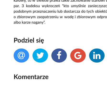
kałowy, to w świetle prawa takie zachowanie stanowi w
par. 3 kodeksu wykroczeń "kto umyślnie zanieczysz
podobnym przeznaczeniu lub dostarcza do tych obiek
o zbiorowym zaopatrzeniu w wodę i zbiorowym odpro
albo karze nagany”.
Podziel się
Komentarze