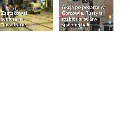
Akcja po pożarze w
Zaatakował
Gorzowie. Ruszyła
seniora na
rozbiórka ściany
"kwadracie"
spalonej hali